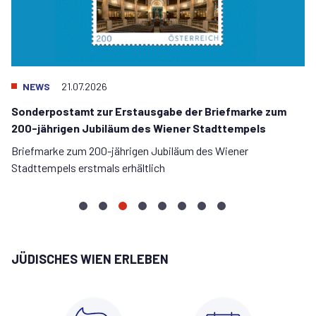
NEWS
21.07.2026
Sonderpostamt zur Erstausgabe der Briefmarke zum
200-jährigen Jubiläum des Wiener Stadttempels
Briefmarke zum 200-jährigen Jubiläum des Wiener
Stadttempels erstmals erhältlich
Konnichiwa
Wiedereröffnung
Sonderpostamt
Juli-
Film
Neuer
Auktion
Österreich
LIKRAT!
Stadttempel
zur
Update
trifft
Likrat
zugunsten
–
–
Erstausgabe
zur
Dialog:
Lehrgang
des
Israel
JÜDISCHES WIEN ERLEBEN
Begegnung
der
Restaurierung
Eine
2027
Stadttempels
am
mit
Briefmarke
und
Zeitreise
erzielt
24.9.2026:
Schülerinnen
zum
Sanierung
zwischen
85.000€
Ticket-
und
200-
Tradition
Kontingent