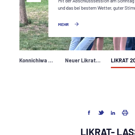
Mit der Abschlusssession am Sonntag 
und das bei bestem Wetter, guter Stim
MEHR
Konnichiwa LIKRAT! – Begegnung mit Schülerinnen und Schülern aus Tokio
Neuer Likrat Lehrgang 2027
LIKRAT- LA