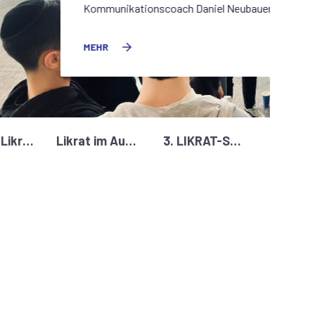
Kommunikationscoach Daniel Neubauer
MEHR
10 Jahre Likrat – 10 Jahre Dialog und Begegnung
Likrat im Austausch mit dem Vorsitzenden von Yad Vashem
3. LIKRAT-Seminar des Jahrgangs 2026