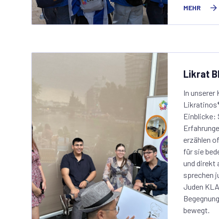
MEHR
Likrat B
In unserer
Likratinos
Einblicke: 
Erfahrung
erzählen o
für sie bede
und direkt 
sprechen j
Juden KLAR
Begegnunge
bewegt.