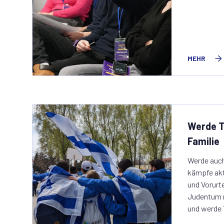
MEHR
Werde Te
Familie
Werde auch 
kämpfe ak
und Vorurt
Judentum n
und werde T