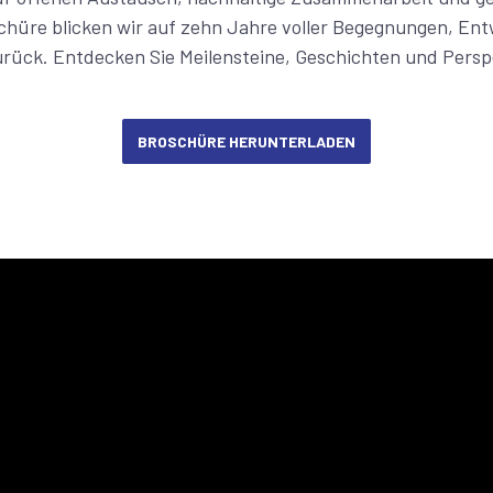
hüre blicken wir auf zehn Jahre voller Begegnungen, En
rück. Entdecken Sie Meilensteine, Geschichten und Persp
BROSCHÜRE HERUNTERLADEN