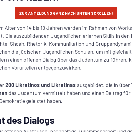
ZUR ANMELDUNG GANZ NACH UNTEN SCROLLEN!
im Alter von 14 bis 18 Jahren werden im Rahmen von Work
et. Die auszubildenden Jugendlichen erlernen Skills in den 
ichte, Shoah, Rhetorik, Kommunikation und Gruppendynami
chen die jüdischen Jugendlichen Schulen, um mit gleichalt
ern einen offenen Dialog über das Judentum zu führen, kr
chen Vorurteilen entgegenzuwirken.
er
200 Likratinos und Likratinas
ausgebildet, die in über
nen
das Judentum vermittelt haben und einen Beitrag für 
Demokratie geleistet haben.
t des Dialogs
für offenen Austausch, nachhaltige Zusammenarbeit und gel