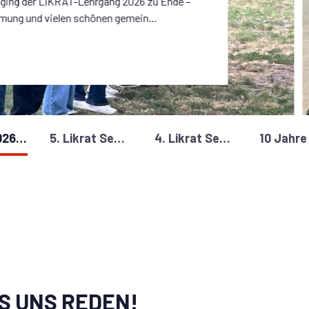
ging der LIKRAT-Lehrgang 2026 zu Ende –
mung und vielen schönen gemein...
LIKRAT 2026: Ein Abschluss voller Spaß, Reflexion und Gemeinschaft
5. Likrat Seminar: Kommunikation und Rhetorik
4. Likrat Seminar des Jahrgangs 2026
SS UNS REDEN!