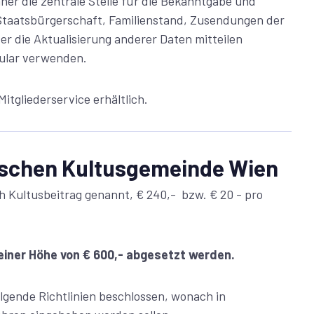
her die zentrale Stelle für die Bekanntgabe und
Staatsbürgerschaft, Familienstand, Zusendungen der
r die Aktualisierung anderer Daten mitteilen
ular verwenden.
itgliederservice erhältlich.
tischen Kultusgemeinde Wien
ch Kultusbeitrag genannt, € 240,- bzw. € 20 - pro
 einer Höhe von € 600,- abgesetzt werden.
lgende Richtlinien beschlossen, wonach in