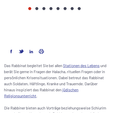
Jüdische
Judentum
Koscher
Der
Dwar
Koscher
Mischpachot
Judaism
Feiertage
verstehen
in
Wiener
Tora
essen
-
in
-
Spitälern
Eruv
-
in
Après
a
Übersicht
und
Schabbat
Wien
Tu
Drop“:
Reha-
Gedanken
biSchwat
Ein
Einrichtungen
Winter-
Jahr
für
Ausflug
Wissen,
Pessach
Austausch
und
und
das
Gemeinschaft
Das Rabbinat begleitet Sie bei allen
Stationen des Lebens
und
ganze
berät Sie gerne in Fragen der Halacha, rituellen Fragen oder in
Jahr
persönlichen Krisensituationen. Dabei betreut das Rabbinat
auch Soldaten, Häftlinge, Kranke und Trauernde. Darüber
hinaus inspiziert das Rabbinat den
jüdischen
Religionsunterricht
.
Die Rabbiner bieten auch Vorträge beziehungsweise Schiurim