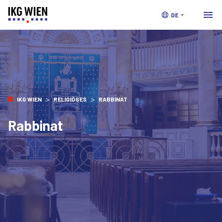
DE
>
>
IKG WIEN
RELIGIÖSES
RABBINAT
Rabbinat