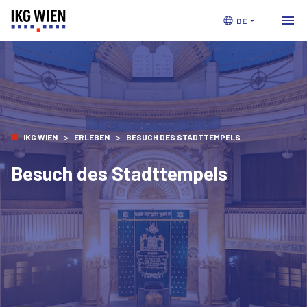
DE
>
>
IKG WIEN
ERLEBEN
BESUCH DES STADTTEMPELS
Besuch des Stadttempels