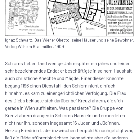
Ignaz Schwarz: Das Wiener Ghetto, seine Häuser und seine Bewohner.
Verlag Wilhelm Braumüller, 1909
Schloms Leben fand wenige Jahre später ein jähes und leider
sehr bezeichnendes Ende: er beschäftigte in seinem Haushalt
auch christliche Knechte und Mägde. Einer dieser Knechte
begang 1196 einen Diebstahl, den Schlom nicht einfach
hinnahm, es kam zu einer gerichtlichen Verfolgung. Die Frau
des Diebs beklagte sich darüber bei Kreuzfahrern, die sich
gerade in Wien aufhielten. Was passierte? Die Gruppe von
Kreuzfahrern drangen in Schloms Haus ein und ermordeten
nicht nur ihn, sondern insgesamt 16 Juden und Jüdinnen.
Herzog Friedrich I., der inzwischen Leopold V. nachgefolgt war,
ließ die Rädelsführer hinrichten, begnadigte aber die anderen.