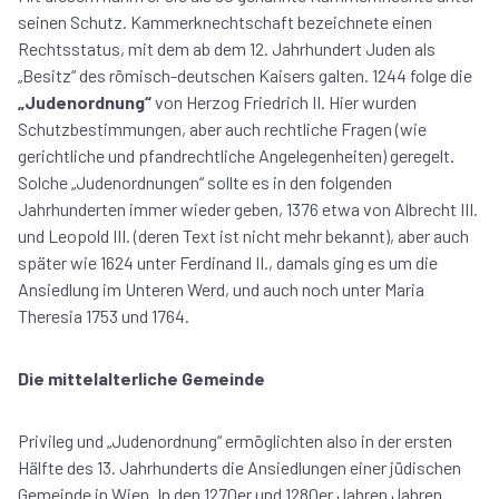
seinen Schutz. Kammerknechtschaft bezeichnete einen
Rechtsstatus, mit dem ab dem 12. Jahrhundert Juden als
„Besitz“ des römisch-deutschen Kaisers galten. 1244 folge die
„Judenordnung“
von Herzog Friedrich II. Hier wurden
Schutzbestimmungen, aber auch rechtliche Fragen (wie
gerichtliche und pfandrechtliche Angelegenheiten) geregelt.
Solche „Judenordnungen“ sollte es in den folgenden
Jahrhunderten immer wieder geben, 1376 etwa von Albrecht III.
und Leopold III. (deren Text ist nicht mehr bekannt), aber auch
später wie 1624 unter Ferdinand II., damals ging es um die
Ansiedlung im Unteren Werd, und auch noch unter Maria
Theresia 1753 und 1764.
Die mittelalterliche Gemeinde
Privileg und „Judenordnung“ ermöglichten also in der ersten
Hälfte des 13. Jahrhunderts die Ansiedlungen einer jüdischen
Gemeinde in Wien. In den 1270er und 1280er Jahren Jahren