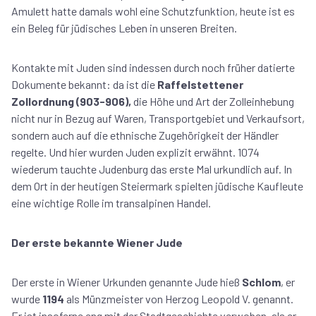
Amulett hatte damals wohl eine Schutzfunktion, heute ist es
ein Beleg für jüdisches Leben in unseren Breiten.
Kontakte mit Juden sind indessen durch noch früher datierte
Dokumente bekannt: da ist die
Raffelstettener
Zollordnung (903-906),
die Höhe und Art der Zolleinhebung
nicht nur in Bezug auf Waren, Transportgebiet und Verkaufsort,
sondern auch auf die ethnische Zugehörigkeit der Händler
regelte. Und hier wurden Juden explizit erwähnt. 1074
wiederum tauchte Judenburg das erste Mal urkundlich auf. In
dem Ort in der heutigen Steiermark spielten jüdische Kaufleute
eine wichtige Rolle im transalpinen Handel.
Der erste bekannte Wiener Jude
Der erste in Wiener Urkunden genannte Jude hieß
Schlom
, er
wurde
1194
als Münzmeister von Herzog Leopold V. genannt.
Er ist insoferne eng mit der Stadtgeschichte verwoben, als er