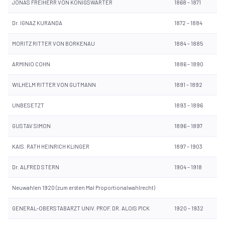
JONAS FREIHERR VON KÖNIGSWARTER
1868 – 1871
Dr. IGNAZ KURANDA
1872 – 1884
MORITZ RITTER VON BORKENAU
1884 – 1885
ARMINIO COHN
1886 – 1890
WILHELM RITTER VON GUTMANN
1891 – 1892
UNBESETZT
1893 – 1896
GUSTAV SIMON
1896 – 1897
KAIS. RATH HEINRICH KLINGER
1897 – 1903
Dr. ALFRED STERN
1904 – 1918
Neuwahlen 1920 (zum ersten Mal Proportionalwahlrecht)
GENERAL-OBERSTABARZT UNIV. PROF. DR. ALOIS PICK
1920 – 1932