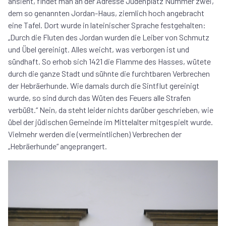
ansieht, findet man an der Adresse Judenplatz Nummer zwei,
dem so genannten Jordan-Haus, ziemlich hoch angebracht
eine Tafel. Dort wurde in lateinischer Sprache festgehalten:
„Durch die Fluten des Jordan wurden die Leiber von Schmutz
und Übel gereinigt. Alles weicht, was verborgen ist und
sündhaft. So erhob sich 1421 die Flamme des Hasses, wütete
durch die ganze Stadt und sühnte die furchtbaren Verbrechen
der Hebräerhunde. Wie damals durch die Sintflut gereinigt
wurde, so sind durch das Wüten des Feuers alle Strafen
verbüßt.“ Nein, da steht leider nichts darüber geschrieben, wie
übel der jüdischen Gemeinde im Mittelalter mitgespielt wurde.
Vielmehr werden die (vermeintlichen) Verbrechen der
„Hebräerhunde“ angeprangert.