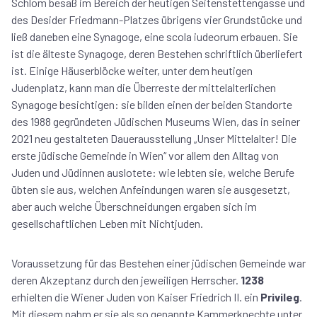
Schlom besaß im Bereich der heutigen Seitenstettengasse und
des Desider Friedmann-Platzes übrigens vier Grundstücke und
ließ daneben eine Synagoge, eine scola iudeorum erbauen. Sie
ist die älteste Synagoge, deren Bestehen schriftlich überliefert
ist. Einige Häuserblöcke weiter, unter dem heutigen
Judenplatz, kann man die Überreste der mittelalterlichen
Synagoge besichtigen: sie bilden einen der beiden Standorte
des 1988 gegründeten Jüdischen Museums Wien, das in seiner
2021 neu gestalteten Dauerausstellung „Unser Mittelalter! Die
erste jüdische Gemeinde in Wien“ vor allem den Alltag von
Juden und Jüdinnen auslotete: wie lebten sie, welche Berufe
übten sie aus, welchen Anfeindungen waren sie ausgesetzt,
aber auch welche Überschneidungen ergaben sich im
gesellschaftlichen Leben mit Nichtjuden.
Voraussetzung für das Bestehen einer jüdischen Gemeinde war
deren Akzeptanz durch den jeweiligen Herrscher.
1238
erhielten die Wiener Juden von Kaiser Friedrich II. ein
Privileg
.
Mit diesem nahm er sie als so genannte Kammerknechte unter