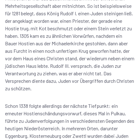
Mehrheitsgesellschaft aber mitnichten. So ist beispielsweise
für 1281 belegt, dass König Rudolf I. einen Juden steinigen ließ,
der angeklagt worden war, einen Priester, der gerade eine
Hostie trug, mit Kot beschmutzt oder einem Stein verletzt zu
haben. 1305 kam es zu ähnlichen Vorwürfen, nachdem ein
Bauer Hostien aus der Michaelerkirche gestohlen, dann aber
aus Furcht in einen noch unfertigen Krug geworfen hatte, der
vor dem Haus eines Christen stand, der wiederum neben einem
jüdischen Haus lebte. Rudolf III. versprach, die Juden zur
Verantwortung zu ziehen, was er aber nicht tat. Das
Versprechen diente dazu, Juden vor Übergriffen durch Christen
zu schützen.
Schon 1338 folgte allerdings der nächste Tiefpunkt: ein
erneuter Hostienschändungsvorwurf, dieses Mal in Pulkau,
führte zu Judenverfolgungen in verschiedensten Gegenden des
heutigen Niederösterreich. In mehreren Orten, darunter
Eggenburg, Klosterneuburg oder Zwettl wurden dabei Juden