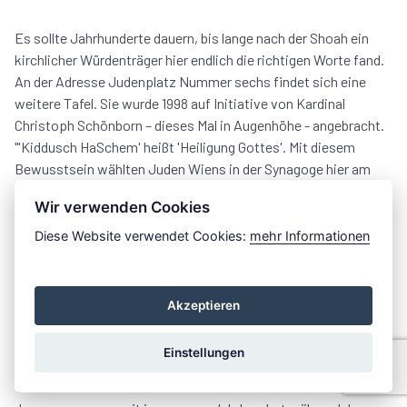
Es sollte Jahrhunderte dauern, bis lange nach der Shoah ein
kirchlicher Würdenträger hier endlich die richtigen Worte fand.
An der Adresse Judenplatz Nummer sechs findet sich eine
weitere Tafel. Sie wurde 1998 auf Initiative von Kardinal
Christoph Schönborn – dieses Mal in Augenhöhe - angebracht.
"'Kiddusch HaSchem' heißt 'Heiligung Gottes'. Mit diesem
Bewusstsein wählten Juden Wiens in der Synagoge hier am
Judenplatz — dem Zentrum einer bedeutenden jüdischen
Wir verwenden Cookies
Gemeinde — zur Zeit der Verfolgung 1420/21 den Freitod, um
einer von ihnen befürchteten Zwangstaufe zu entgehen.
Diese Website verwendet Cookies:
mehr Informationen
Andere, etwa 200, wurden in Erdberg auf dem Scheiterhaufen
lebendig verbrannt. Christliche Prediger dieser Zeit
verbreiteten abergläubische judenfeindliche Vorstellungen und
Akzeptieren
hetzten somit gegen die Juden und ihren Glauben. So
beeinflusst nahmen Christen in Wien dies widerstandslos hin,
Einstellungen
billigten es und wurden zu Tätern. Somit war die Auflösung der
Wiener Judenstadt 1421 schon ein drohendes Vorzeichen für