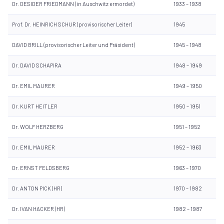
Dr. DESIDER FRIEDMANN (in Auschwitz ermordet)
1933 – 1938
Prof. Dr. HEINRICH SCHUR (provisorischer Leiter)
1945
DAVID BRILL (provisorischer Leiter und Präsident)
1945 – 1948
Dr. DAVID SCHAPIRA
1948 – 1949
Dr. EMIL MAURER
1949 – 1950
Dr. KURT HEITLER
1950 – 1951
Dr. WOLF HERZBERG
1951 – 1952
Dr. EMIL MAURER
1952 – 1963
Dr. ERNST FELDSBERG
1963 – 1970
Dr. ANTON PICK (HR)
1970 – 1982
Dr. IVAN HACKER (HR)
1982 – 1987