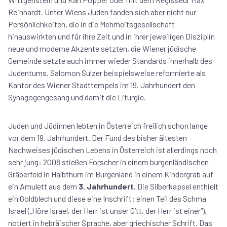
Reinhardt. Unter Wiens Juden fanden sich aber nicht nur
Persönlichkeiten, die in die Mehrheitsgesellschaft
hinauswirkten und für ihre Zeit und in ihrer jeweiligen Disziplin
neue und moderne Akzente setzten, die Wiener jüdische
Gemeinde setzte auch immer wieder Standards innerhalb des
Judentums. Salomon Sulzer beispielsweise reformierte als
Kantor des Wiener Stadttempels im 19. Jahrhundert den
Synagogengesang und damit die Liturgie.
Juden und Jüdinnen lebten in Österreich freilich schon lange
vor dem 19. Jahrhundert. Der Fund des bisher ältesten
Nachweises jüdischen Lebens in Österreich ist allerdings noch
sehr jung: 2008 stießen Forscher in einem burgenländischen
Gräberfeld in Halbthurn im Burgenland in einem Kindergrab auf
ein Amulett aus dem
3. Jahrhundert.
Die Silberkapsel enthielt
ein Goldblech und diese eine Inschrift: einen Teil des Schma
Israel („Höre Israel, der Herr ist unser G’tt, der Herr ist einer“),
notiert in hebräischer Sprache, aber griechischer Schrift. Das