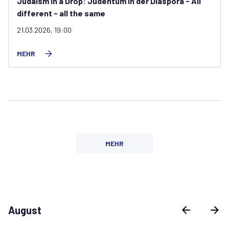
Judaism in a Drop: Judentum in der Diaspora - All
different - all the same
21.03.2026, 19:00
MEHR
MEHR
August