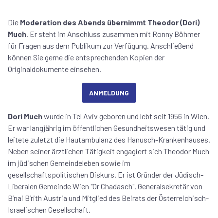
Die
Moderation des Abends übernimmt Theodor (Dori)
Much
. Er steht im Anschluss zusammen mit Ronny Böhmer
für Fragen aus dem Publikum zur Verfügung. Anschließend
können Sie gerne die entsprechenden Kopien der
Originaldokumente einsehen.
ANMELDUNG
Dori Much
wurde in Tel Aviv geboren und lebt seit 1956 in Wien.
Er war langjährig im öffentlichen Gesundheitswesen tätig und
leitete zuletzt die Hautambulanz des Hanusch-Krankenhauses.
Neben seiner ärztlichen Tätigkeit engagiert sich Theodor Much
im jüdischen Gemeindeleben sowie im
gesellschaftspolitischen Diskurs. Er ist Gründer der Jüdisch-
Liberalen Gemeinde Wien "Or Chadasch", Generalsekretär von
B’nai B’rith Austria und Mitglied des Beirats der Österreichisch-
Israelischen Gesellschaft.