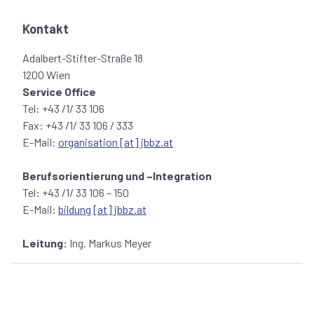
Ausbildungsangebote.
Kontakt
Deutschkenntnisse und Qualifikation gelten als
Adalbert-Stifter-Straße 18
Voraussetzung, um sich einzuleben und heimisch zu
1200 Wien
fühlen. Im Jüdischen Beruflichen Bildungszentrum (JBBZ)
Service Office
in Wien bekommen Jugendliche und Erwachsene
Tel: +43 /1/ 33 106
verschiedener Länder eine Sprach- und Berufsausbildung
Fax: +43 /1/ 33 106 / 333
im Einklang mit ihrer jüdischen Religion und Kultur.
E-Mail:
organisation [at] jbbz.at
Berufsorientierung und –Integration
Tel: +43 /1/ 33 106 – 150
E-Mail:
bildung [at] jbbz.at
Leitung:
Ing. Markus Meyer