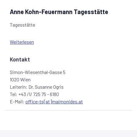
Anne Kohn-Feuermann Tagesstätte
Tagesstätte
Weiterlesen
Die Tagesstätte, benannt nach ihrer geistigen Mutter
Prof. Anne Kohn-Feuermann (1913 – 1994).
Wurde 1995 vom Witwen- und Waisenverein initiiert, um
Kontakt
älteren Gemeindemitgliedern, die eine selbständige
Simon-Wiesenthal-Gasse 5
Lebensführung in der eigenen Wohnung nicht aufgeben
1020 Wien
möchten, tagsüber innerhalb der jüdischen Gemeinde
Leiterin: Dr. Susanne Ogris
einen Ort der Zusammenkunft, Geborgenheit,
Tel: +43 /1/ 725 75 - 6180
Unterstützung, aber auch Abwechslung und geistigen
E-Mail:
office-ts[at]maimonides.at
Anregung bieten zu können