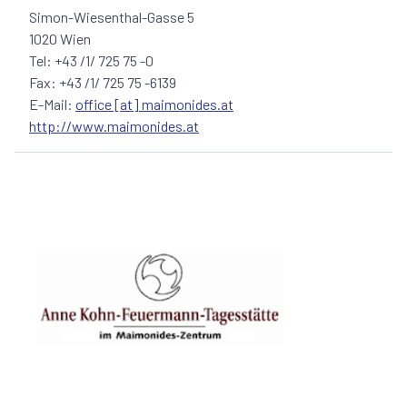
Simon-Wiesenthal-Gasse 5
Bedürfnisse der Bewohnenden individuell einzugehen und
1020 Wien
ihnen durch sehr gut ausgebildete sowie
Tel: +43 /1/ 725 75 -0
hochprofessionell arbeitende Mitarbeitende eine optimale
Fax: +43 /1/ 725 75 -6139
medizinische, pflegerische, psychische und soziale
E-Mail:
office [at] maimonides.at
Betreuung angedeihen zu lassen. Gleichzeitig soll aber
http://www.maimonides.at
auch die Selbständigkeit und Individualität der
Bewohnenden im geschützten Rahmen maximal
gefördert und erhalten werden.