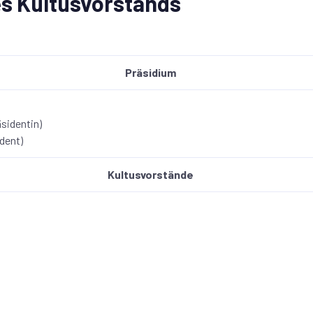
es Kultusvorstands
Präsidium
sidentin)
dent)
Kultusvorstände