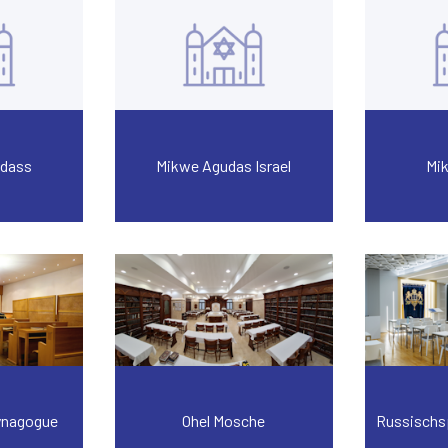
adass
Mikwe Agudas Israel
Mi
ynagogue
Ohel Mosche
Russischs