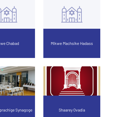
kwe Chabad
Mikwe Machsike Hadass
prachige Synagoge
Shaarey Ovadia