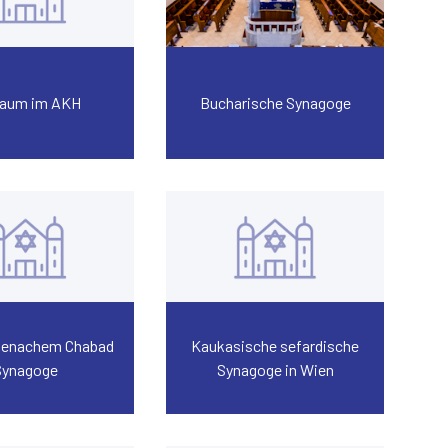
raum im AKH
Bucharische Synagoge
Menachem Chabad
Kaukasische sefardische
Synagoge
Synagoge in Wien