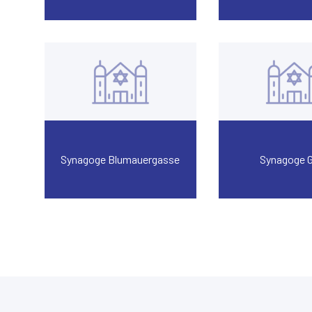
Synagoge Blumauergasse
Synagoge 