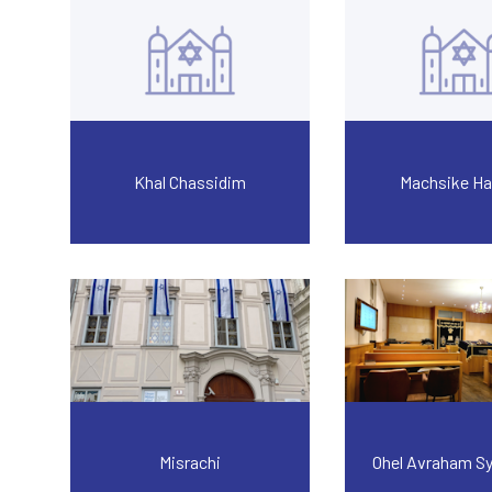
Khal Chassidim
Machsike H
Misrachi
Ohel Avraham S