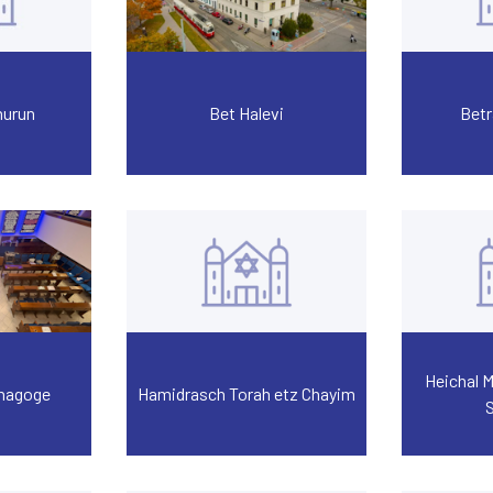
hurun
Bet Halevi
Bet
Heichal 
ynagoge
Hamidrasch Torah etz Chayim