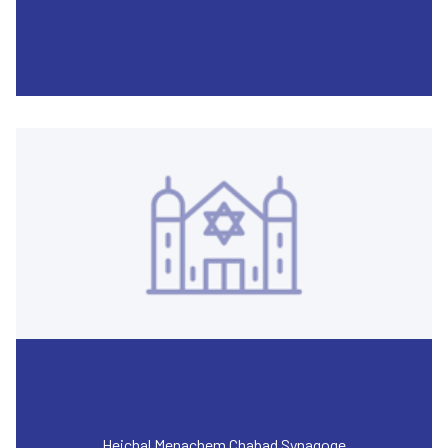
Heichal Menachem Chabad Synagoge