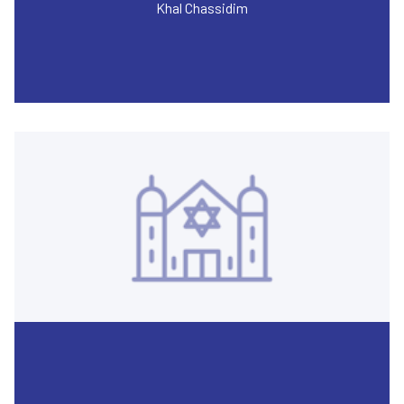
Khal Chassidim