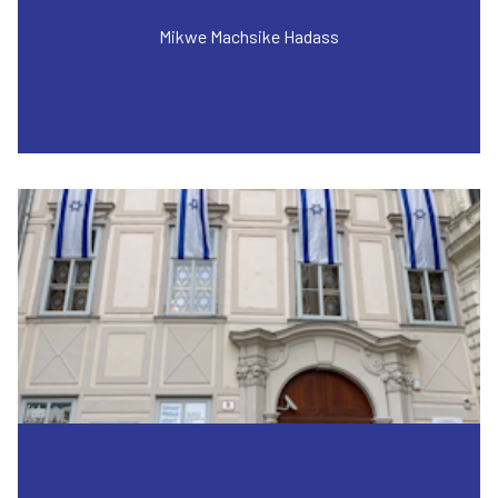
Mikwe Machsike Hadass