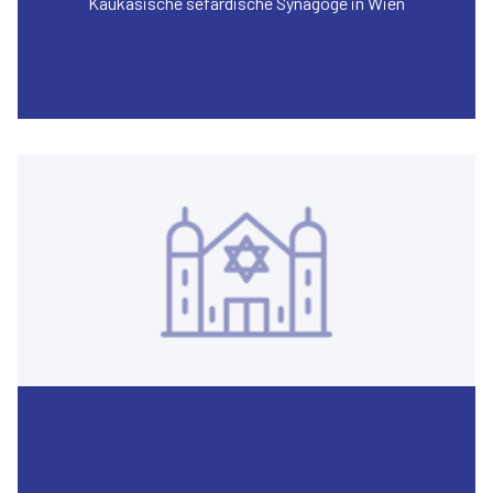
Kaukasische sefardische Synagoge in Wien