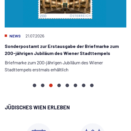
NEWS
21.07.2026
Sonderpostamt zur Erstausgabe der Briefmarke zum
200-jährigen Jubiläum des Wiener Stadttempels
Briefmarke zum 200-jährigen Jubiläum des Wiener
Stadttempels erstmals erhältlich
Konnichiwa
Wiedereröffnung
Sonderpostamt
Juli-
Film
Neuer
Auktion
Österreich
LIKRAT!
Stadttempel
zur
Update
trifft
Likrat
zugunsten
–
–
Erstausgabe
zur
Dialog:
Lehrgang
des
Israel
JÜDISCHES WIEN ERLEBEN
Begegnung
der
Restaurierung
Eine
2027
Stadttempels
am
mit
Briefmarke
und
Zeitreise
erzielt
24.9.2026:
Schülerinnen
zum
Sanierung
zwischen
85.000€
Ticket-
und
200-
Tradition
Kontingent