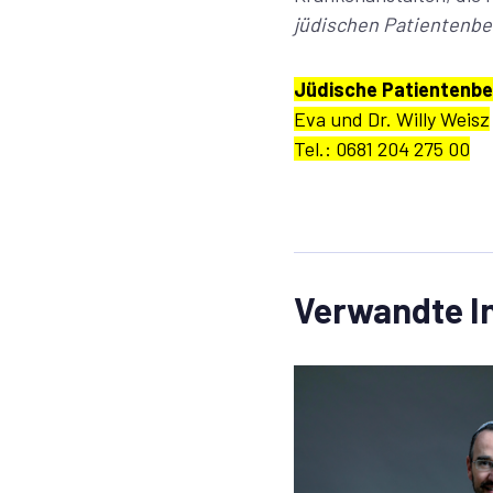
jüdischen Patientenbe
Jüdische Patientenbet
Eva und Dr. Willy Weisz
Tel.: 0681 204 275 00
Verwandte I