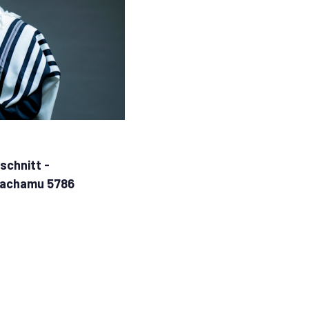
chnitt -
Nachamu 5786