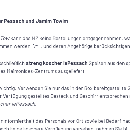
ür Pessach und Jamim Towim
 Tow
kann das MZ keine Bestellungen entgegennehmen, was
solchen Tagen aufgenommen werden, ר״ל, und deren Angehörige berücks
schließlich
streng koscher lePessach
Speisen aus den sp
es Maimonides-Zentrums ausgeliefert.
ichtig: Verwenden Sie nur das in der Box bereitgestellte 
ur Verfügung gestelltes Besteck und Geschirr entsprechen 
cher lePessach
.
ninformiertheit des Personals vor Ort sowie bei Bedarf na
noch keine koschere Verpflegung vorsehen, nehmen Sie bit