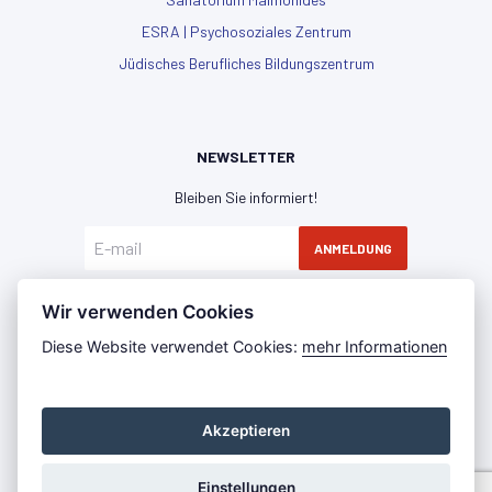
ESRA | Psychosoziales Zentrum
Jüdisches Berufliches Bildungszentrum
NEWSLETTER
Bleiben Sie informiert!
ANMELDUNG
Hiermit erkläre ich mich mit der
Datenschutzerklärung
Wir verwenden Cookies
einverstanden
Diese Website verwendet Cookies:
mehr Informationen
Akzeptieren
Datenschutz
Impressum
Press Room
©2022 - IKG WIEN
Einstellungen