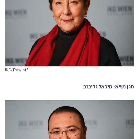
IKG/Pawloff
סגן נשיא: מיכאל גליבוב