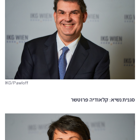
IKG/Pawloff
סגנית נשיא: קלאודיה פרוטשר