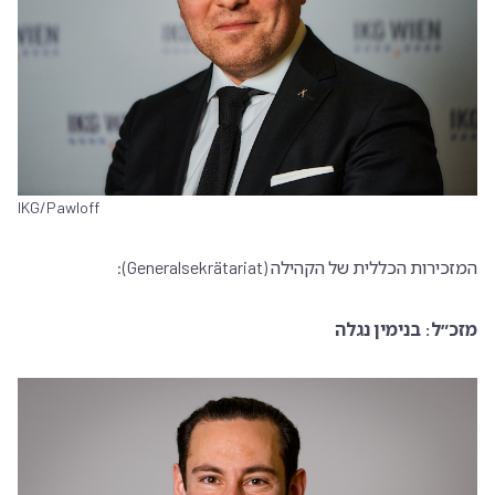
IKG/Pawloff
המזכירות הכללית של הקהילה (Generalsekrätariat):
מזכ״ל: בנימין נגלה