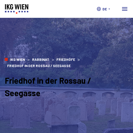
DE
>
>
>
IKG WIEN
RABBINAT
FRIEDHÖFE
FRIEDHOF IN DER ROSSAU / SEEGASSE
Friedhof in der Rossau /
Seegasse