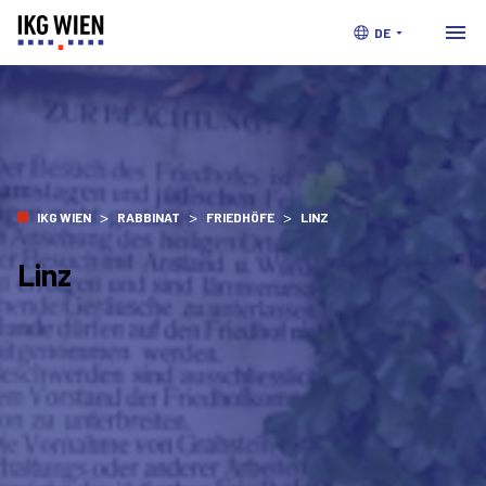
DE
>
>
>
IKG WIEN
RABBINAT
FRIEDHÖFE
LINZ
Linz