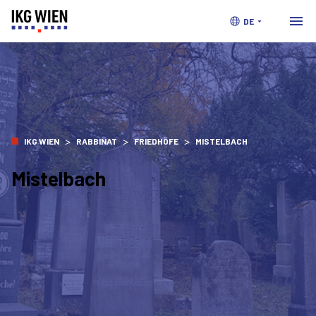
DE
>
>
>
IKG WIEN
RABBINAT
FRIEDHÖFE
MISTELBACH
Mistelbach