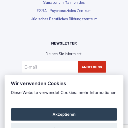
Sanatorium Maimonides
ESRA | Psychosoziales Zentrum
Jüdisches Berufliches Bildungszentrum
NEWSLETTER
Bleiben Sie informiert!
ANMELDUNG
Hiermit erkläre ich mich mit der
Datenschutzerklärung
Wir verwenden Cookies
einverstanden
Diese Website verwendet Cookies:
mehr Informationen
Akzeptieren
Datenschutz
Impressum
Press Room
©2022 - IKG WIEN