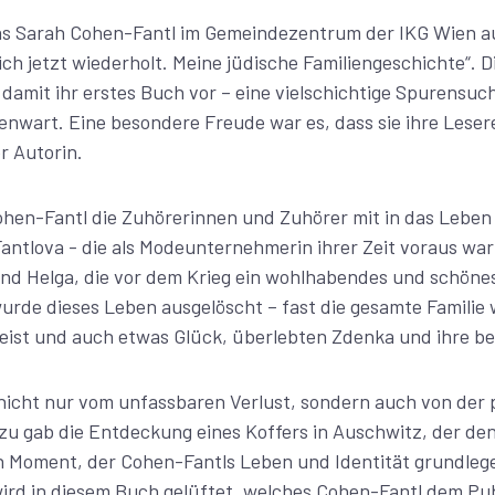
s Sarah Cohen-Fantl im Gemeindezentrum der IKG Wien a
ich jetzt wiederholt. Meine jüdische Familiengeschichte“. D
e damit ihr erstes Buch vor – eine vielschichtige Spurensu
nwart. Eine besondere Freude war es, dass sie ihre Lesere
r Autorin.
hen-Fantl die Zuhörerinnen und Zuhörer mit in das Lebe
ntlova - die als Modeunternehmerin ihrer Zeit voraus war
und Helga, die vor dem Krieg ein wohlhabendes und schöne
wurde dieses Leben ausgelöscht – fast die gesamte Famili
st und auch etwas Glück, überlebten Zdenka und ihre be
nicht nur vom unfassbaren Verlust, sondern auch von der 
zu gab die Entdeckung eines Koffers in Auschwitz, der de
n Moment, der Cohen-Fantls Leben und Identität grundleg
wird in diesem Buch gelüftet, welches Cohen-Fantl dem Pub