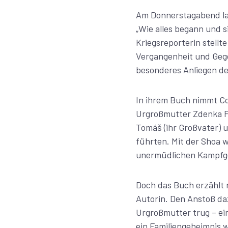
Am Donnerstagabend la
„Wie alles begann und s
Kriegsreporterin stellt
Vergangenheit und Gege
besonderes Anliegen de
In ihrem Buch nimmt Co
Urgroßmutter Zdenka Fa
Tomáš (ihr Großvater) 
führten. Mit der Shoa 
unermüdlichen Kampfgei
Doch das Buch erzählt 
Autorin. Den Anstoß da
Urgroßmutter trug – ei
ein Familiengeheimnis 