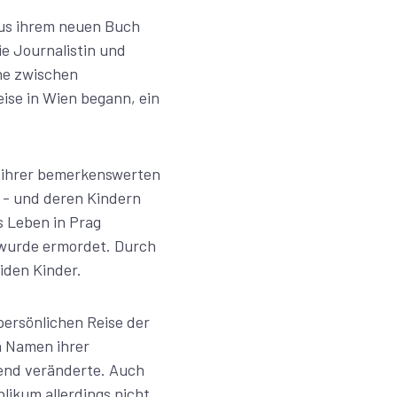
us ihrem neuen Buch
ie Journalistin und
che zwischen
ise in Wien begann, ein
n ihrer bemerkenswerten
 - und deren Kindern
s Leben in Prag
e wurde ermordet. Durch
iden Kinder.
persönlichen Reise der
n Namen ihrer
end veränderte. Auch
likum allerdings nicht