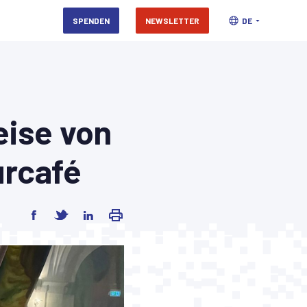
SPENDEN
NEWSLETTER
DE
eise von
urcafé