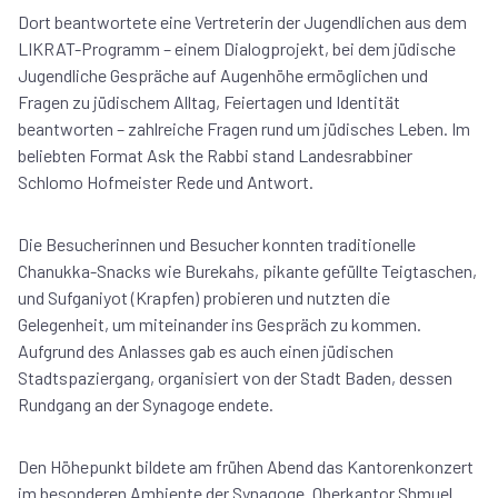
Dort beantwortete eine Vertreterin der Jugendlichen aus dem
LIKRAT-Programm – einem Dialogprojekt, bei dem jüdische
Jugendliche Gespräche auf Augenhöhe ermöglichen und
Fragen zu jüdischem Alltag, Feiertagen und Identität
beantworten – zahlreiche Fragen rund um jüdisches Leben. Im
beliebten Format Ask the Rabbi stand Landesrabbiner
Schlomo Hofmeister Rede und Antwort.
Die Besucherinnen und Besucher konnten traditionelle
Chanukka-Snacks wie Burekahs, pikante gefüllte Teigtaschen,
und Sufganiyot (Krapfen) probieren und nutzten die
Gelegenheit, um miteinander ins Gespräch zu kommen.
Aufgrund des Anlasses gab es auch einen jüdischen
Stadtspaziergang, organisiert von der Stadt Baden, dessen
Rundgang an der Synagoge endete.
Den Höhepunkt bildete am frühen Abend das Kantorenkonzert
im besonderen Ambiente der Synagoge. Oberkantor Shmuel