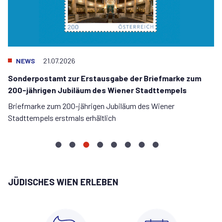
NEWS
21.07.2026
Sonderpostamt zur Erstausgabe der Briefmarke zum
200-jährigen Jubiläum des Wiener Stadttempels
Briefmarke zum 200-jährigen Jubiläum des Wiener
Stadttempels erstmals erhältlich
Konnichiwa
Wiedereröffnung
Sonderpostamt
Juli-
Film
Neuer
Auktion
Österreich
LIKRAT!
Stadttempel
zur
Update
trifft
Likrat
zugunsten
–
–
Erstausgabe
zur
Dialog:
Lehrgang
des
Israel
JÜDISCHES WIEN ERLEBEN
Begegnung
der
Restaurierung
Eine
2027
Stadttempels
am
mit
Briefmarke
und
Zeitreise
erzielt
24.9.2026:
Schülerinnen
zum
Sanierung
zwischen
85.000€
Ticket-
und
200-
Tradition
Kontingent