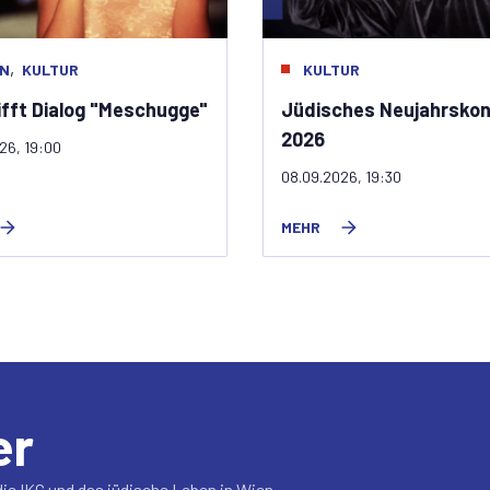
,
EN
KULTUR
KULTUR
rifft Dialog "Meschugge"
Jüdisches Neujahrskon
2026
26, 19:00
08.09.2026, 19:30
MEHR
er
ie IKG und das jüdische Leben in Wien