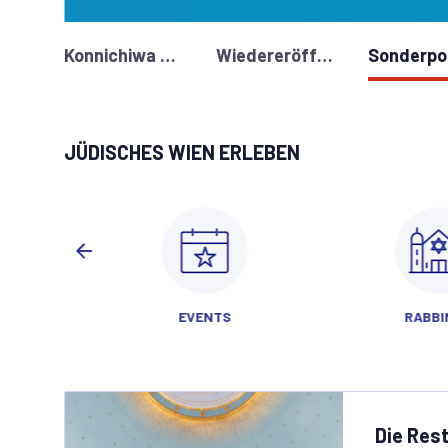
Konnichiwa LIKRAT! – Begegnung mit Schülerinnen und Schülern aus Tokio
Wiedereröffnung Stadttempel
JÜDISCHES WIEN ERLEBEN
EVENTS
RABBI
Die Res