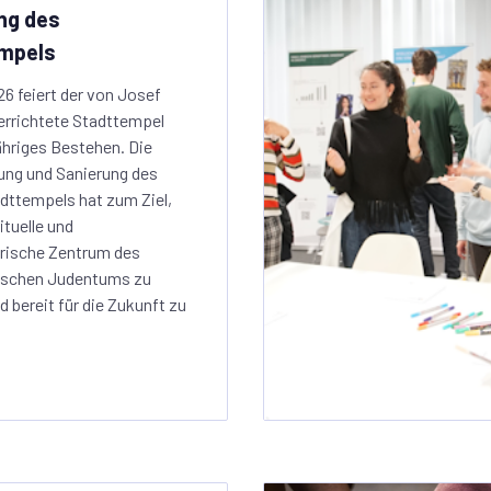
ng des
mpels
26 feiert der von Josef
errichtete Stadttempel
ähriges Bestehen. Die
ung und Sanierung des
dttempels hat zum Ziel,
ituelle und
orische Zentrum des
ischen Judentums zu
d bereit für die Zukunft zu