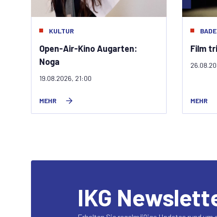
KULTUR
BAD
Open-Air-Kino Augarten:
Film t
Noga
26.08.20
19.08.2026, 21:00
MEHR
MEHR
IKG Newslett
Erhalten Sie regelmäßige Updates rund um d