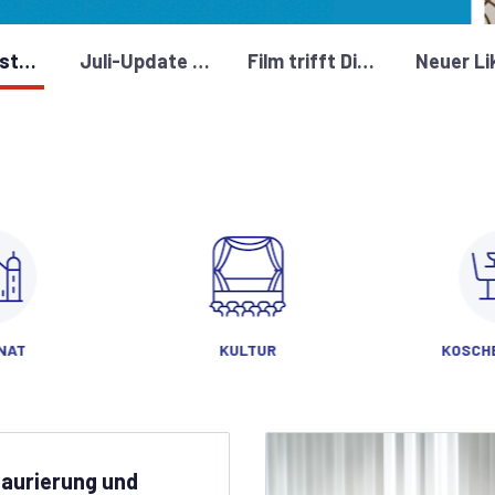
Sonderpostamt zur Erstausgabe der Briefmarke zum 200-jährigen Jubiläum des Wiener Stadttempels
Juli-Update zur Restaurierung und Sanierung
Film trifft Dialog: Eine Zeitreise zwischen Tradition und Gegenwart im ZiB
NAT
KULTUR
KOSCHE
taurierung und