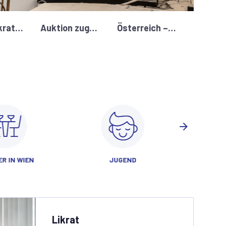
Neuer Likrat Lehrgang 2027
Auktion zugunsten des Stadttempels erzielt 85.000€
Österreich – Israel am 24.9.2026: Ticket-Kontingent für IKG-Mitglieder
R IN WIEN
JUGEND
Likrat