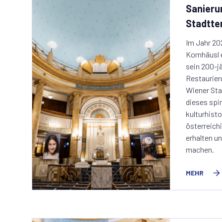
Sanieru
Stadtte
Im Jahr 20
Kornhäusl 
sein 200-j
Restaurier
Wiener Sta
dieses spir
kulturhist
österreich
erhalten un
machen.
MEHR